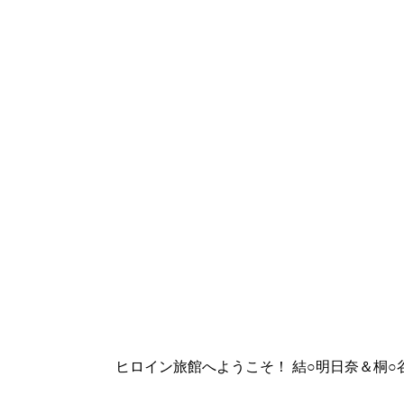
ヒロイン旅館へようこそ！ 結○明日奈＆桐○谷