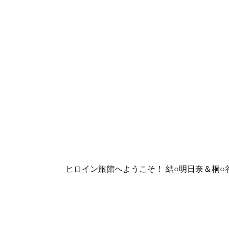
ヒロイン旅館へようこそ！ 結○明日奈＆桐○谷