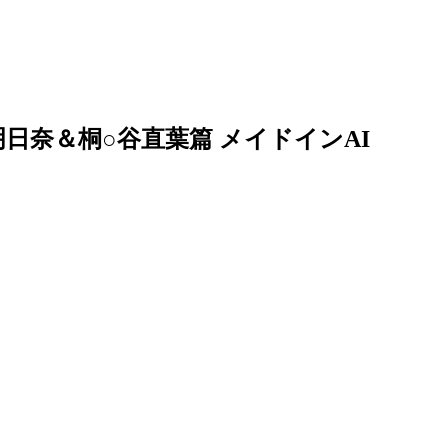
日奈＆桐○谷直葉篇 メイドインAI