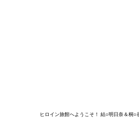
ヒロイン旅館へようこそ！ 結○明日奈＆桐○谷