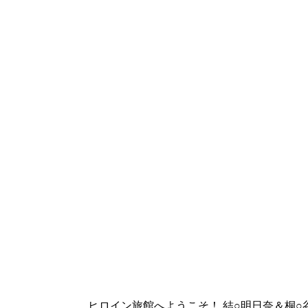
ヒロイン旅館へようこそ！ 結○明日奈＆桐○谷