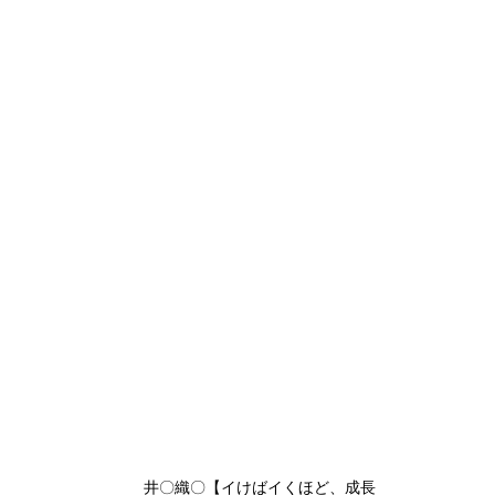
井〇織〇【イけばイくほど、成長