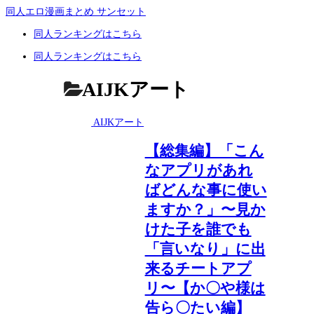
同人エロ漫画まとめ サンセット
同人ランキングはこちら
同人ランキングはこちら
AIJKアート
AIJKアート
【総集編】「こん
なアプリがあれ
ばどんな事に使い
ますか？」〜見か
けた子を誰でも
「言いなり」に出
来るチートアプ
リ〜【か〇や様は
告ら〇たい編】