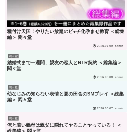
種付け天国！やりたい放題のビ●チ化孕ませ教育 ＜総集
編＞ 悶々堂
admin
2026.07.09
悶々堂
結婚式まで一週間、親友の恋人とNTR契約 ＜総集編＞
悶々堂
admin
2026.06.09
悶々堂
幼なじみの知らない表情と夏の田舎のSMプレイ ＜総集
編＞ 悶々堂
admin
2026.06.07
悶々堂
俺と若い義母は親父に隠れてヤることヤっている！ ＜
総集編＞ 悶々堂