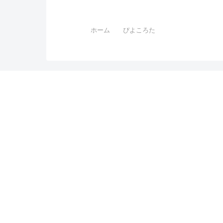
ホーム
ぴよころた