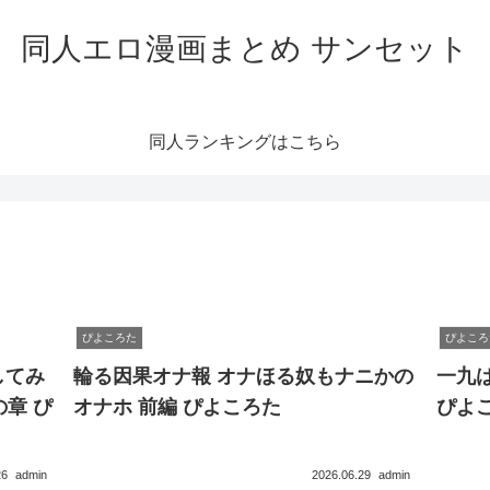
同人エロ漫画まとめ サンセット
同人ランキングはこちら
ぴよころた
ぴよころ
してみ
輪る因果オナ報 オナほる奴もナニかの
一九は
の章 ぴ
オナホ 前編 ぴよころた
ぴよ
26
admin
2026.06.29
admin