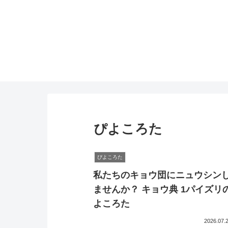
ぴよころた
ぴよころた
私たちのキョウ団にニュウシン
ませんか？ キョウ典 1パイズリ
よころた
2026.07.