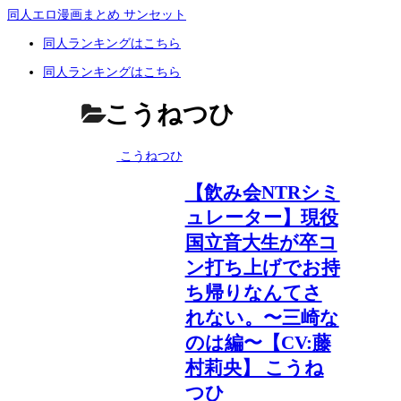
同人エロ漫画まとめ サンセット
同人ランキングはこちら
同人ランキングはこちら
こうねつひ
こうねつひ
【飲み会NTRシミ
ュレーター】現役
国立音大生が卒コ
ン打ち上げでお持
ち帰りなんてさ
れない。〜三崎な
のは編〜【CV:藤
村莉央】 こうね
つひ