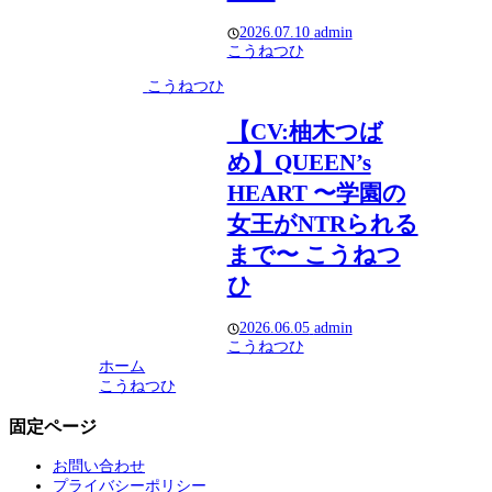
2026.07.10
admin
こうねつひ
こうねつひ
【CV:柚木つば
め】QUEEN’s
HEART 〜学園の
女王がNTRられる
まで〜 こうねつ
ひ
2026.06.05
admin
こうねつひ
ホーム
こうねつひ
固定ページ
お問い合わせ
プライバシーポリシー